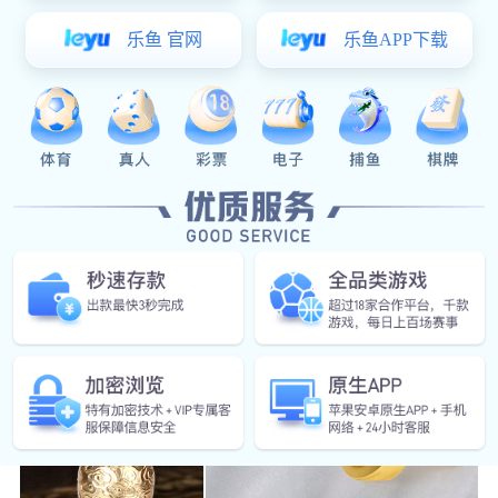
总占地面积
快速出样
30
95
年
吨
行业经验
月产能高达
焦点娱乐:样品 · 展示
外观精美，匠心工艺，品质优良
锌合金瓶盖/瓶头
锌合金插销/拉钉
查看
查看