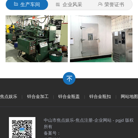
生产车间
企业风采
荣誉证书
焦点娱乐
锌合金加工
锌合金瓶盖
锌合金瓶扣
网站地图
|
|
|
|
中山市焦点娱乐-焦点注册-企业网站 - pgjd 版权
所有
备案号：