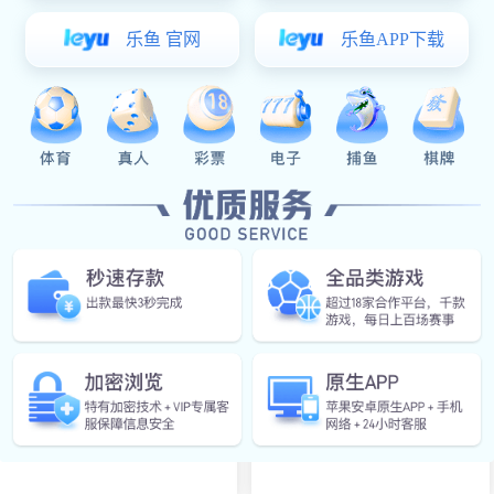
产品·优势
PRODUCT ADVANTAGES
精美外观
精密度高
金属质感强，纹路
模具设计精密度
清晰立体，美观上
高，局部公差
档次
±0.05MM