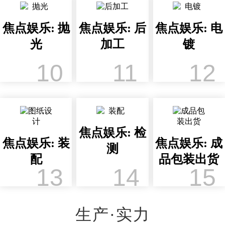
焦点娱乐: 抛
焦点娱乐: 后
焦点娱乐: 电
光
加工
镀
焦点娱乐: 检
焦点娱乐: 装
焦点娱乐: 成
测
配
品包装出货
生产·实力