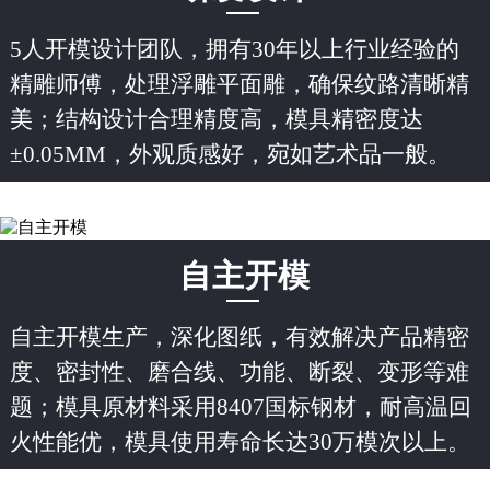
5人开模设计团队，拥有30年以上行业经验的
精雕师傅，处理浮雕平面雕，确保纹路清晰精
美；结构设计合理精度高，模具精密度达
±0.05MM，外观质感好，宛如艺术品一般。
自主开模
自主开模生产，深化图纸，有效解决产品精密
度、密封性、磨合线、功能、断裂、变形等难
题；模具原材料采用8407国标钢材，耐高温回
火性能优，模具使用寿命长达30万模次以上。