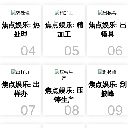
焦点娱乐: 热
焦点娱乐: 精
焦点娱乐: 出
处理
加工
模具
焦点娱乐: 出
焦点娱乐: 刮
焦点娱乐: 压
样办
披峰
铸生产