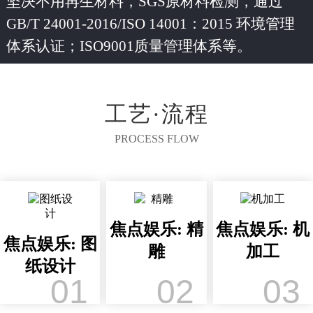
坚决不用再生材料，SGS原材料检测，通过
GB/T 24001-2016/ISO 14001：2015 环境管理
体系认证；ISO9001质量管理体系等。
工艺·流程
PROCESS FLOW
焦点娱乐: 精
焦点娱乐: 机
焦点娱乐: 图
雕
加工
纸设计