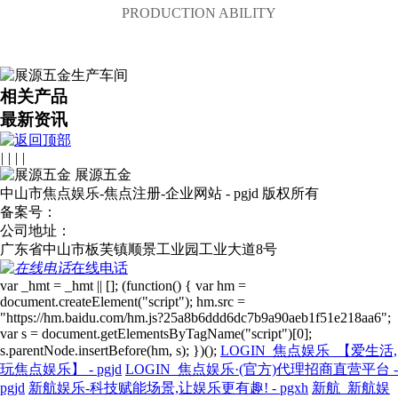
PRODUCTION ABILITY
相关产品
最新资讯
|
|
|
|
展源五金
中山市焦点娱乐-焦点注册-企业网站 - pgjd 版权所有
备案号：
公司地址：
广东省中山市板芙镇顺景工业园工业大道8号
在线电话
var _hmt = _hmt || []; (function() { var hm =
document.createElement("script"); hm.src =
"https://hm.baidu.com/hm.js?25a8b6ddd6dc7b9a90aeb1f51e218aa6";
var s = document.getElementsByTagName("script")[0];
s.parentNode.insertBefore(hm, s); })();
LOGIN_焦点娱乐_【爱生活,
玩焦点娱乐】 - pgjd
LOGIN_焦点娱乐·(官方)代理招商直营平台 -
pgjd
新航娱乐-科技赋能场景,让娱乐更有趣! - pgxh
新航_新航娱