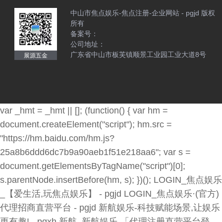
中山市焦点娱乐-焦点注册-企业网站 - pgjd 版权
所有
备案号：
公司地址：
广东省中山市板芙镇顺景工业园工业大道8号
展源五金
var _hmt = _hmt || []; (function() { var hm =
document.createElement("script"); hm.src =
"https://hm.baidu.com/hm.js?
25a8b6ddd6dc7b9a90aeb1f51e218aa6"; var s =
document.getElementsByTagName("script")[0];
s.parentNode.insertBefore(hm, s); })();
LOGIN_焦点娱乐
_【爱生活,玩焦点娱乐】 - pgjd
LOGIN_焦点娱乐·(官方)
代理招商直营平台 - pgjd
新航娱乐-科技赋能场景,让娱乐
更有趣! - pgxh
新航_新航娱乐-「代理注册直营平台登