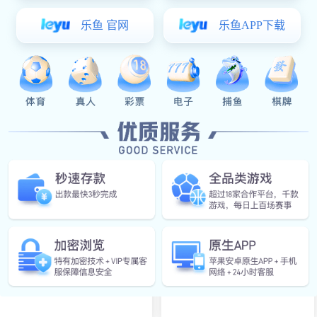
产品·优势
PRODUCT ADVANTAGES
精美外观
精密度高
金属质感强，纹路
模具设计精密度
清晰立体，美观上
高，局部公差
档次
±0.05MM