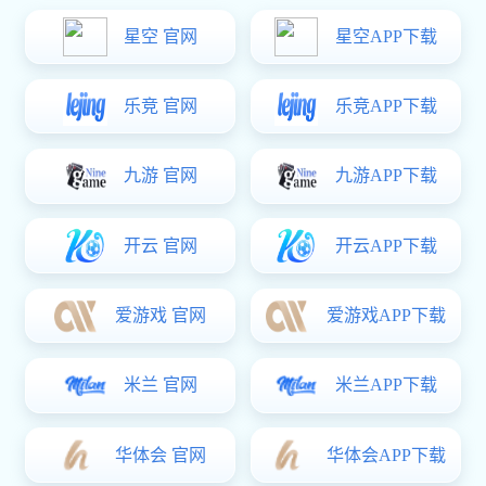
锌合金瓶颈扣定制
内径：40mm
高度：22.9mm
重量：47.5g
颜色：玫瑰金+抹油
材质： 3#锌合金
规格：按客户要求定制生产
款式：按客户要求定制生产